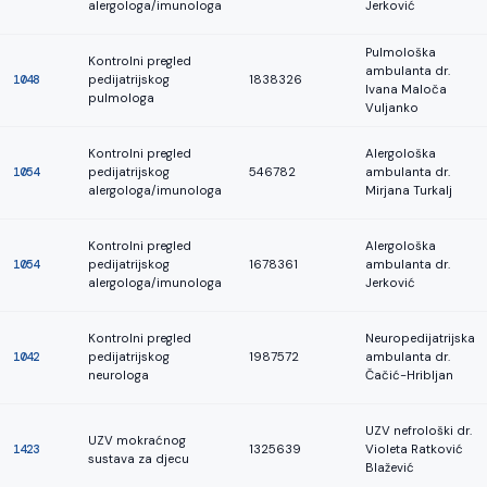
alergologa/imunologa
Jerković
Pulmološka
Kontrolni pregled
ambulanta dr.
1048
pedijatrijskog
1838326
Ivana Maloča
pulmologa
Vuljanko
Kontrolni pregled
Alergološka
1054
pedijatrijskog
546782
ambulanta dr.
alergologa/imunologa
Mirjana Turkalj
Kontrolni pregled
Alergološka
1054
pedijatrijskog
1678361
ambulanta dr.
alergologa/imunologa
Jerković
Kontrolni pregled
Neuropedijatrijska
1042
pedijatrijskog
1987572
ambulanta dr.
neurologa
Čačić-Hribljan
UZV nefrološki dr.
UZV mokraćnog
1423
1325639
Violeta Ratković
sustava za djecu
Blažević