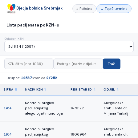
Dječja bolnica Srebrnjak
⌂ Početna
→ Top 5 termina
Lista pacijenata po KZN-u
Odaberi KZN
Traži
12587
2/252
Ukupno:
Stranica
ŠIFRA
NAZIV KZN
REGISTAR ID
ODJEL
Kontrolni pregled
Alergološka
1054
pedijatrijskog
1476122
ambulanta dr.
alergologa/imunologa
Mirjana Turkalj
Kontrolni pregled
Alergološka
1054
pedijatrijskog
1606964
ambulanta dr.