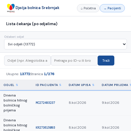
Dječja bolnica Srebrnjak
⌂ Početna
→ Pacijenti
Lista čekanja (po odjelima)
Odaberi odjel
Traži
13772
1/276
Ukupno:
Stranica
ODJEL
ID PACIJENTA
DATUM UPISA
DATUM PRIJEMA
Dnevna
bolnica hitnog
MC272493237
8.kol.2026
9.kol.2026
bolničkog
prijema
Dnevna
bolnica hitnog
KR273615093
8.kol.2026
9.kol.2026
bolničkog