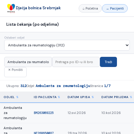
Dječja bolnica Srebrnjak
⌂ Početna
→ Pacijenti
Lista čekanja (po odjelima)
Odaberi odjel
Traži
✕ Poništi
312
Ambulanta za reumatologiju
1/7
Ukupno:
Odjel:
Stranica
ODJEL
ID PACIJENTA
DATUM UPISA
DATUM PRIJEMA
Ambulanta
za
BM263069225
12.svi.2026
10.kol.2026
reumatologiju
Ambulanta
za
NE268650037
28.tra.2026
10.kol.2026