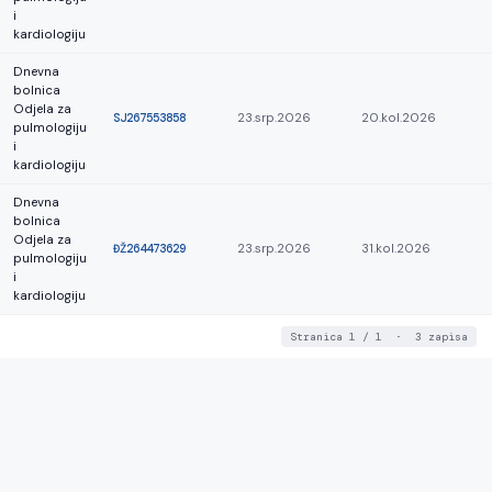
i
kardiologiju
Dnevna
bolnica
Odjela za
SJ267553858
23.srp.2026
20.kol.2026
pulmologiju
i
kardiologiju
Dnevna
bolnica
Odjela za
ĐŽ264473629
23.srp.2026
31.kol.2026
pulmologiju
i
kardiologiju
Stranica 1 / 1 · 3 zapisa