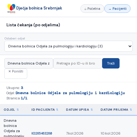
Dječja bolnica Srebrnjak
⌂ Početna
→ Pacijenti
Lista čekanja (po odjelima)
Odaberi odjel
Traži
✕ Poništi
3
Ukupno:
Dnevna bolnica Odjela za pulmologiju i kardiologiju
Odjel:
1/1
Stranica
ODJEL
ID PACIJENTA
DATUM UPISA
DATUM PRIJEMA
Dnevna
bolnica
Odjela za
KD265463260
7.kol.2026
10.kol.2026
pulmologiju