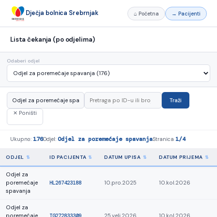
Dječja bolnica Srebrnjak
⌂ Početna
→ Pacijenti
Lista čekanja (po odjelima)
Odaberi odjel
Traži
✕ Poništi
176
Odjel za poremećaje spavanja
1/4
Ukupno:
Odjel:
Stranica
ODJEL
ID PACIJENTA
DATUM UPISA
DATUM PRIJEMA
Odjel za
poremećaje
HL267423188
10.pro.2025
10.kol.2026
spavanja
Odjel za
poremećaje
TG272833309
25.velj.2026
10.kol.2026