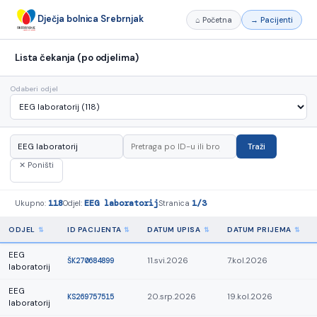
Dječja bolnica Srebrnjak
⌂ Početna
→ Pacijenti
Lista čekanja (po odjelima)
Odaberi odjel
Traži
✕ Poništi
118
EEG laboratorij
1/3
Ukupno:
Odjel:
Stranica
ODJEL
ID PACIJENTA
DATUM UPISA
DATUM PRIJEMA
EEG
ŠK270684899
11.svi.2026
7.kol.2026
laboratorij
EEG
KS269757515
20.srp.2026
19.kol.2026
laboratorij