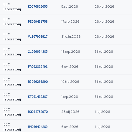
EEG
KD270862655
5.svi.2026
26.kol.2026
laboratorij
EEG
PE269431758
17.srp.2026
26.kol.2026
laboratorij
EEG
VL167950817
31.ožu.2026
26.kol.2026
laboratorij
EEG
ŽL266694305
13.srp.2026
31.kol.2026
laboratorij
EEG
FR262062491
6.svi.2026
31.kol.2026
laboratorij
EEG
RI266230290
15.tra.2026
31.kol.2026
laboratorij
EEG
KT261462307
1.srp.2026
31.kol.2026
laboratorij
EEG
RG264782970
28.sij.2026
1.ruj.2026
laboratorij
EEG
UM266494209
6.svi.2026
1.ruj.2026
laboratorij