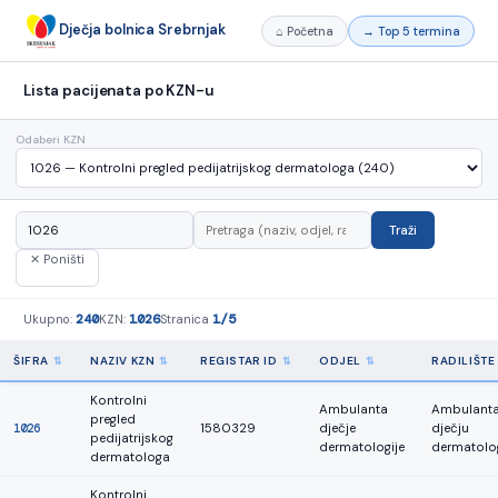
Dječja bolnica Srebrnjak
⌂ Početna
→ Top 5 termina
Lista pacijenata po KZN-u
Odaberi KZN
Traži
✕ Poništi
240
1026
1/5
Ukupno:
KZN:
Stranica
ŠIFRA
NAZIV KZN
REGISTAR ID
ODJEL
RADILIŠTE
Kontrolni
Ambulanta
Ambulanta
pregled
1026
1580329
dječje
dječju
pedijatrijskog
dermatologije
dermatolog
dermatologa
Kontrolni