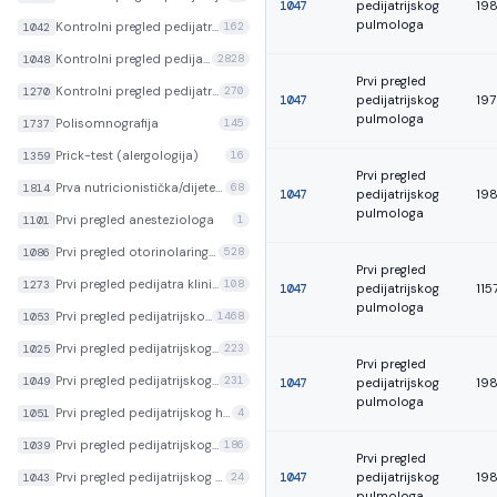
1047
pedijatrijskog
19
pulmologa
Kontrolni pregled pedijatrijskog neurologa
162
1042
Kontrolni pregled pedijatrijskog pulmologa
2828
1048
Prvi pregled
Kontrolni pregled pedijatrijskog reumatologa
270
1270
1047
pedijatrijskog
19
pulmologa
Polisomnografija
145
1737
Prick-test (alergologija)
16
1359
Prvi pregled
Prva nutricionistička/dijetetička obrada
68
1814
1047
pedijatrijskog
19
pulmologa
Prvi pregled anesteziologa
1
1101
Prvi pregled otorinolaringologa
528
1086
Prvi pregled
Prvi pregled pedijatra kliničkog farmakologa
108
1273
1047
pedijatrijskog
115
pulmologa
Prvi pregled pedijatrijskog alergologa/imunologa
1468
1053
Prvi pregled pedijatrijskog dermatologa
223
1025
Prvi pregled
Prvi pregled pedijatrijskog endokrinologa
231
1049
1047
pedijatrijskog
19
pulmologa
Prvi pregled pedijatrijskog hematologa/onkologa
4
1051
Prvi pregled pedijatrijskog kardiologa
186
1039
Prvi pregled
1047
pedijatrijskog
19
Prvi pregled pedijatrijskog nefrologa
24
1043
pulmologa