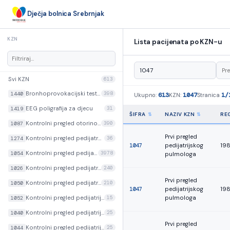
Dječja bolnica Srebrnjak
KZN
Lista pacijenata po KZN-u
Svi KZN
613
Bronhoprovokacijski test metakolinom za djecu
398
1440
613
1047
1/
Ukupno:
KZN:
Stranica
EEG poligrafija za djecu
31
1419
ŠIFRA
NAZIV KZN
REG
Kontrolni pregled otorinolaringologa
390
1087
Prvi pregled
Kontrolni pregled pedijatra kliničkog farmakologa
36
1274
1047
pedijatrijskog
19
Kontrolni pregled pedijatrijskog alergologa/imunologa
3978
1054
pulmologa
Kontrolni pregled pedijatrijskog dermatologa
240
1026
Prvi pregled
Kontrolni pregled pedijatrijskog endokrinologa
210
1050
1047
pedijatrijskog
19
pulmologa
Kontrolni pregled pedijatrijskog hematologa/onkologa
15
1052
Kontrolni pregled pedijatrijskog kardiologa
25
1040
Prvi pregled
Kontrolni pregled pedijatrijskog nefrologa
25
1044