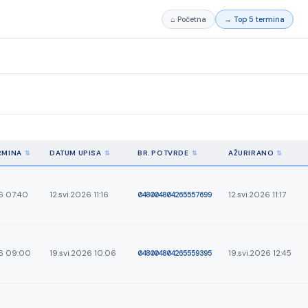
⌂ Početna
→ Top 5 termina
RMINA
DATUM UPISA
BR. POTVRDE
AŽURIRANO
6 07:40
12.svi.2026 11:16
048004804265557699
12.svi.2026 11:17
26 09:00
19.svi.2026 10:06
048004804265559395
19.svi.2026 12:45