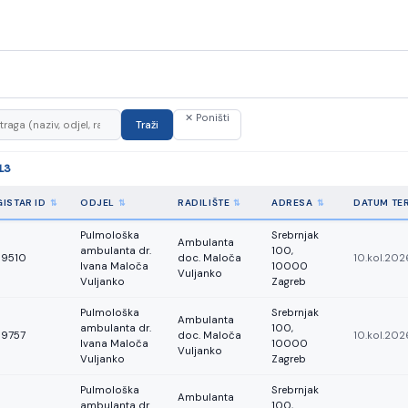
✕ Poništi
Traži
13
ISTAR ID
ODJEL
RADILIŠTE
ADRESA
DATUM TE
Pulmološka
Srebrnjak
Ambulanta
ambulanta dr.
100,
89510
doc. Maloča
10.kol.202
Ivana Maloča
10000
Vuljanko
Vuljanko
Zagreb
Pulmološka
Srebrnjak
Ambulanta
ambulanta dr.
100,
89757
doc. Maloča
10.kol.20
Ivana Maloča
10000
Vuljanko
Vuljanko
Zagreb
Pulmološka
Srebrnjak
Ambulanta
ambulanta dr.
100,