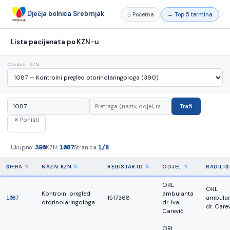
Dječja bolnica Srebrnjak
⌂ Početna
→ Top 5 termina
Lista pacijenata po KZN-u
Odaberi KZN
Traži
✕ Poništi
390
1087
1/8
Ukupno:
KZN:
Stranica
ŠIFRA
NAZIV KZN
REGISTAR ID
ODJEL
RADILIŠ
ORL
ORL
Kontrolni pregled
ambulanta
1087
1517368
ambula
otorinolaringologa
dr. Iva
dr. Care
Carević
ORL