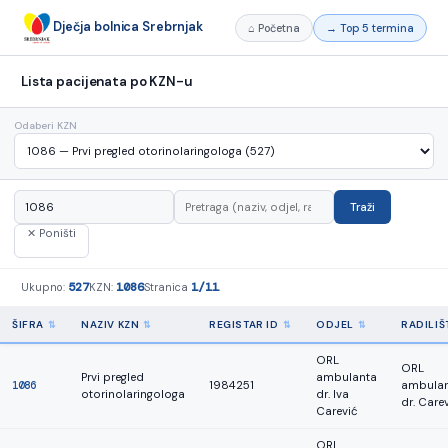
Dječja bolnica Srebrnjak
⌂ Početna
→ Top 5 termina
Lista pacijenata po KZN-u
Odaberi KZN
Traži
✕ Poništi
527
1086
1/11
Ukupno:
KZN:
Stranica
ŠIFRA
NAZIV KZN
REGISTAR ID
ODJEL
RADILIŠ
ORL
ORL
Prvi pregled
ambulanta
1086
1984251
ambula
otorinolaringologa
dr. Iva
dr. Care
Carević
ORL