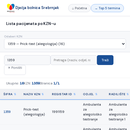
Dječja bolnica Srebrnjak
⌂ Početna
→ Top 5 termina
Lista pacijenata po KZN-u
Odaberi KZN
Traži
✕ Poništi
16
1359
1/1
Ukupno:
KZN:
Stranica
ŠIFRA
NAZIV KZN
REGISTAR ID
ODJEL
RADILIŠTE
Ambulanta
Ambulanta
Prick-test
za
za
1359
1991159
(alergologija)
alergološko
alergološko
testiranje
testiranje 1
Ambulanta
Ambulanta